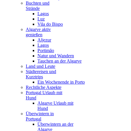
Buchten und
Strände
Lagos
Luz
Vila do Bispo
Algarve aktiv
genießen
Aljezur
Lagos
Portimão
Natur und Wandern
Tauchen an der Algarve
Land und Leute
Städtereisen und
Kurztrips
Ein Wochenende in Porto
Rechtliche Aspekte
Portugal Urlaub mit
Hund
Algarve Urlaub mit
Hund
Überwintern in
Portugal
Überwintern an der
Algarve