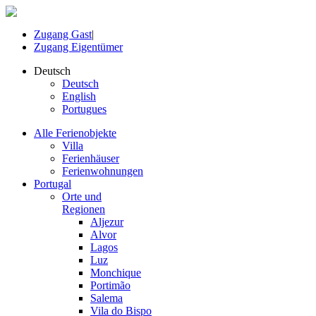
Zugang Gast
|
Zugang Eigentümer
Deutsch
Deutsch
English
Portugues
Alle Ferienobjekte
Villa
Ferienhäuser
Ferienwohnungen
Portugal
Orte und
Regionen
Aljezur
Alvor
Lagos
Luz
Monchique
Portimão
Salema
Vila do Bispo