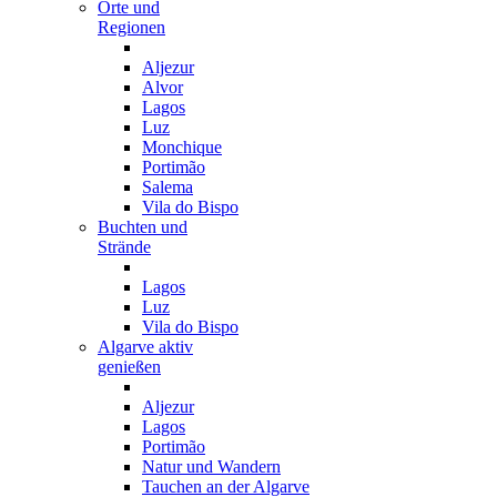
Orte und
Regionen
Aljezur
Alvor
Lagos
Luz
Monchique
Portimão
Salema
Vila do Bispo
Buchten und
Strände
Lagos
Luz
Vila do Bispo
Algarve aktiv
genießen
Aljezur
Lagos
Portimão
Natur und Wandern
Tauchen an der Algarve