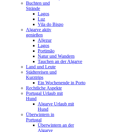
Buchten und
Strände
Lagos
Luz
Vila do Bispo
Algarve aktiv
genießen
Aljezur
Lagos
Portimão
Natur und Wandern
Tauchen an der Algarve
Land und Leute
Städtereisen und
Kurztrips
Ein Wochenende in Porto
Rechtliche Aspekte
Portugal Urlaub mit
Hund
Algarve Urlaub mit
Hund
Überwintern in
Portugal
Überwintern an der
Algarve