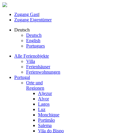
Zugang Gast
|
Zugang Eigentümer
Deutsch
Deutsch
English
Portugues
Alle Ferienobjekte
Villa
Ferienhäuser
Ferienwohnungen
Portugal
Orte und
Regionen
Aljezur
Alvor
Lagos
Luz
Monchique
Portimão
Salema
Vila do Bispo