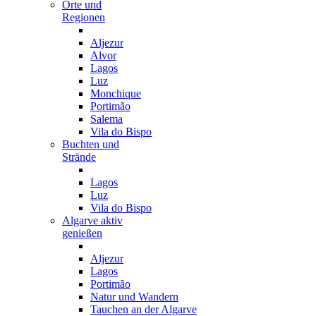
Orte und
Regionen
Aljezur
Alvor
Lagos
Luz
Monchique
Portimão
Salema
Vila do Bispo
Buchten und
Strände
Lagos
Luz
Vila do Bispo
Algarve aktiv
genießen
Aljezur
Lagos
Portimão
Natur und Wandern
Tauchen an der Algarve