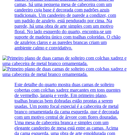
camas, há uma pequena mesa de cabeceira com um
candeeiro cuja base é decorada com padrões azuis
tradicionais. Um candeeiro de parede a condizer, com
um padrão de azulejo, está pendurado por cima. Na
parede, há uma obra de arte simples com um motivo
floral. No lado esquerdo do quarto, encontra-se um
suporte de madeira único com toalhas coloridas. O chão
de azulejos claros e as paredes brancas criam um
ambiente calmo e convidativo.
Este detalhe do quarto mostra duas camas de solteiro
cobertas com colchas xadrez marcantes em tons quentes
de vermelho, laranja e verde. Em primeiro plano,
toalhas brancas bem dobradas estão prontas a serem
usadas. Um ponto focal especial é a cabeceira de metal
branco ornamentada da cama esquerda, que é decorada
com um motivo central de árvore com flores douradas.
Uma mesa de cabeceira branca e simples com um
elegante candeeiro de mesa está entre as camas. Acima
da cama esquerda, uma obra de arte emoldurada com