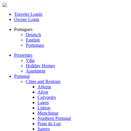
Traveler Login
|
Owner Login
Portugues
Deutsch
English
Portugues
Properties
Villa
Holiday Homes
Apartment
Portugal
Cities and Regions
Aljezur
Alvor
Carvoeiro
Lagos
Lisbon
Monchique
Northern Portugal
Praia da Luz
Sagres