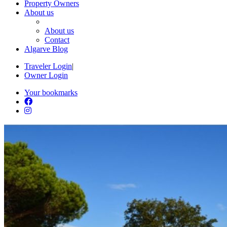
Property Owners
About us
About us
Contact
Algarve Blog
Traveler Login
|
Owner Login
Your bookmarks