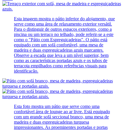
Esta imagem mostra o pátio inferior do alojamento, que
serve como uma área de relaxamento exterior versátil.
Para o distinguir de outros espaços exteriores, como a
piscina ou um terraço no telhado, pode referir-se a este
como o "Pátio com Espreguiçadeiras". O pátio está
equipado com um sofá confortável, uma mesa de
madeira e duas espreguiçadeiras azuis marcantes.
Observe a escada que leva a um nível superior, bem
como as características portadas azuis e os tubos de
terracota empilhados como referências visuais para
identificação.
Esta foto mostra um pátio que serve como uma
confortável área de lounge ao ar livre. Está equipado
com um grande sofá seccional branco, uma mesa de
madeira e duas espreguiçadeiras turquesa
impressionantes. As proeminentes portadas e portas