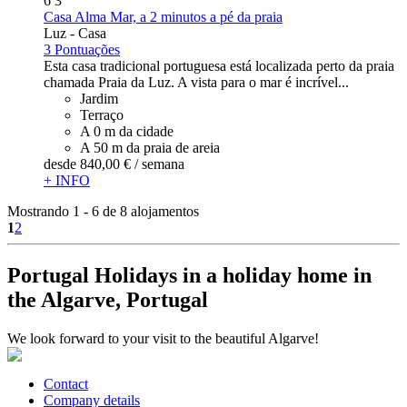
6
3
Casa Alma Mar, a 2 minutos a pé da praia
Luz -
Casa
3 Pontuações
Esta casa tradicional portuguesa está localizada perto da praia
chamada Praia da Luz. A vista para o mar é incrível...
Jardim
Terraço
A 0 m da cidade
A 50 m da praia de areia
desde
840,
00 €
/ semana
+ INFO
Mostrando 1 - 6 de 8 alojamentos
1
2
Portugal Holidays in a holiday home in
the Algarve, Portugal
We look forward to your visit to the beautiful Algarve!
Contact
Company details