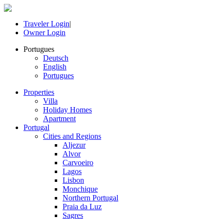
Traveler Login
|
Owner Login
Portugues
Deutsch
English
Portugues
Properties
Villa
Holiday Homes
Apartment
Portugal
Cities and Regions
Aljezur
Alvor
Carvoeiro
Lagos
Lisbon
Monchique
Northern Portugal
Praia da Luz
Sagres