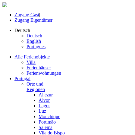
Zugang Gast
|
Zugang Eigentümer
Deutsch
Deutsch
English
Portugues
Alle Ferienobjekte
Villa
Ferienhäuser
Ferienwohnungen
Portugal
Orte und
Regionen
Aljezur
Alvor
Lagos
Luz
Monchique
Portimão
Salema
Vila do Bispo