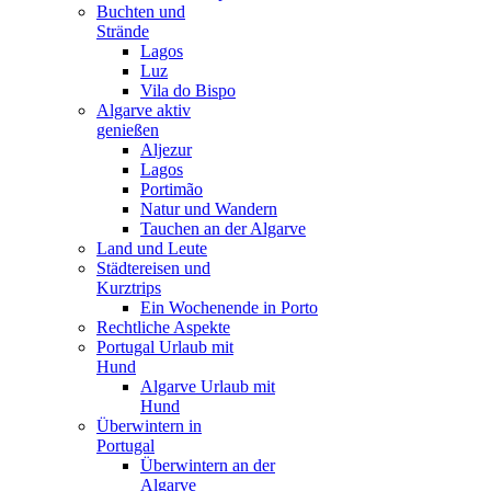
Buchten und
Strände
Lagos
Luz
Vila do Bispo
Algarve aktiv
genießen
Aljezur
Lagos
Portimão
Natur und Wandern
Tauchen an der Algarve
Land und Leute
Städtereisen und
Kurztrips
Ein Wochenende in Porto
Rechtliche Aspekte
Portugal Urlaub mit
Hund
Algarve Urlaub mit
Hund
Überwintern in
Portugal
Überwintern an der
Algarve