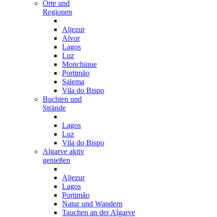
Orte und
Regionen
Aljezur
Alvor
Lagos
Luz
Monchique
Portimão
Salema
Vila do Bispo
Buchten und
Strände
Lagos
Luz
Vila do Bispo
Algarve aktiv
genießen
Aljezur
Lagos
Portimão
Natur und Wandern
Tauchen an der Algarve