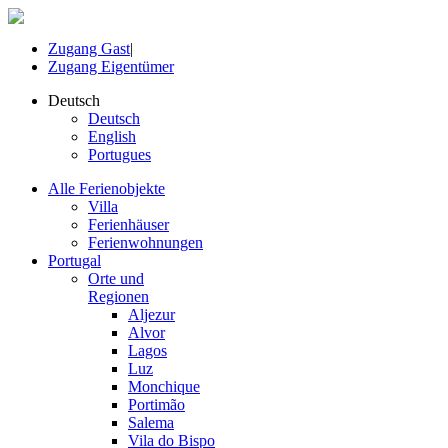
Zugang Gast
|
Zugang Eigentümer
Deutsch
Deutsch
English
Portugues
Alle Ferienobjekte
Villa
Ferienhäuser
Ferienwohnungen
Portugal
Orte und
Regionen
Aljezur
Alvor
Lagos
Luz
Monchique
Portimão
Salema
Vila do Bispo