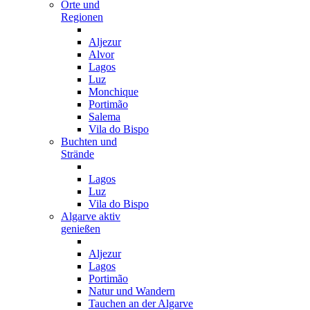
Orte und
Regionen
Aljezur
Alvor
Lagos
Luz
Monchique
Portimão
Salema
Vila do Bispo
Buchten und
Strände
Lagos
Luz
Vila do Bispo
Algarve aktiv
genießen
Aljezur
Lagos
Portimão
Natur und Wandern
Tauchen an der Algarve