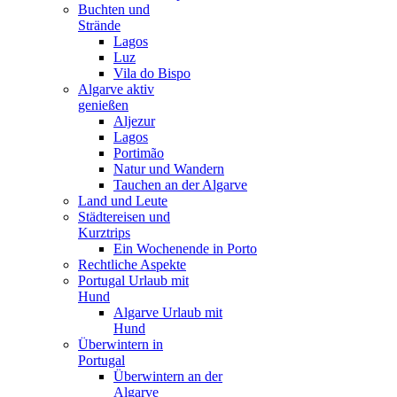
Buchten und
Strände
Lagos
Luz
Vila do Bispo
Algarve aktiv
genießen
Aljezur
Lagos
Portimão
Natur und Wandern
Tauchen an der Algarve
Land und Leute
Städtereisen und
Kurztrips
Ein Wochenende in Porto
Rechtliche Aspekte
Portugal Urlaub mit
Hund
Algarve Urlaub mit
Hund
Überwintern in
Portugal
Überwintern an der
Algarve